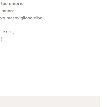
l tuo amore.
, muore.
va meravigliosa alba.
 2025
I